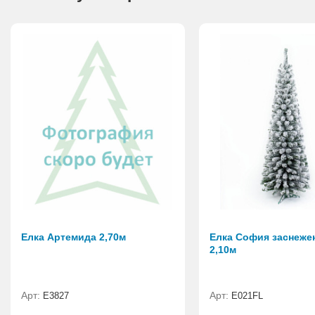
Елка Артемида 2,70м
Елка София заснеже
2,10м
Арт:
Арт:
E3827
E021FL