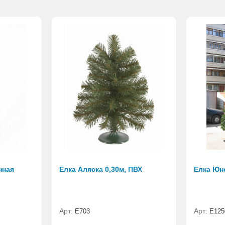
нная
Елка Аляска 0,30м, ПВХ
Елка Юн
Арт:
Арт:
E703
E125