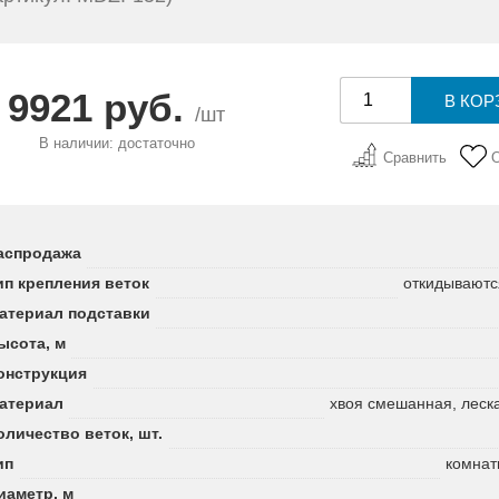
9921 руб.
/шт
В наличии: достаточно
Сравнить
аспродажа
ип крепления веток
откидываютс
атериал подставки
ысота, м
онструкция
атериал
хвоя смешанная, леск
оличество веток, шт.
ип
комнат
иаметр, м