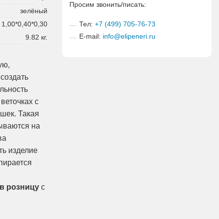
Просим звонить/писать:
зелёный
Тел:
+7 (499) 705-76-73
1,00*0,40*0,30
E-mail:
info@elipeneri.ru
9.82 кг.
ую,
 создать
льность
веточках с
шек. Такая
дываются на
ва
ть изделие
Опирается
 в розницу
с