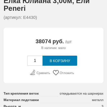
Елка Юлиана 3,00м, Eли
АКЦИИ И ПОДАРКИ
Peneri
РЕКВИЗИТЫ
(артикул: Е4430)
О КОМПАНИИ
38074 руб.
/шт
ПАРТНЕРАМ
В наличии: мало
КОНТАКТЫ
СЕРТИФИКАТЫ
Сравнить
Отложить
ВАКАНСИИ
Тип крепления веток
откидываются на шарнирах
Материал подставки
металл
Высота, м
3