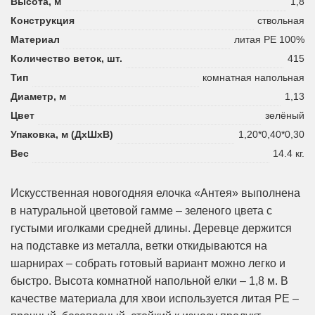
Высота, м
1,8
Конструкция
ствольная
Материал
литая PE 100%
Количество веток, шт.
415
Тип
комнатная напольная
Диаметр, м
1,13
Цвет
зелёный
Упаковка, м (ДхШхВ)
1,20*0,40*0,30
Вес
14.4 кг.
Искусственная новогодняя елочка «Антея» выполнена
в натуральной цветовой гамме – зеленого цвета с
густыми иголками средней длины. Деревце держится
на подставке из металла, ветки откидываются на
шарнирах – собрать готовый вариант можно легко и
быстро. Высота комнатной напольной елки – 1,8 м. В
качестве материала для хвои используется литая PE –