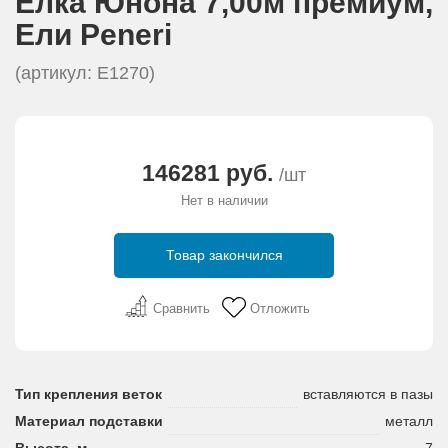
Елка Юнона 7,00м премиум,
АКЦИИ И ПОДАРКИ
Eли Peneri
РЕКВИЗИТЫ
(артикул: E1270)
О КОМПАНИИ
146281 руб.
/шт
ПАРТНЕРАМ
Нет в наличии
КОНТАКТЫ
Товар закончился
СЕРТИФИКАТЫ
Сравнить
Отложить
ВАКАНСИИ
Тип крепления веток
вставляются в пазы
Материал подставки
металл
Высота, м
7