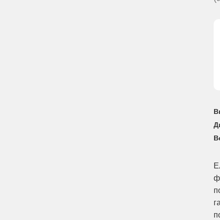
В
Д
В
Е
ф
п
г
п