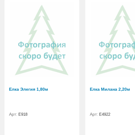
Елка Элегия 1,80м
Елка Милана 2,20м
Арт:
Арт:
E918
Е4922