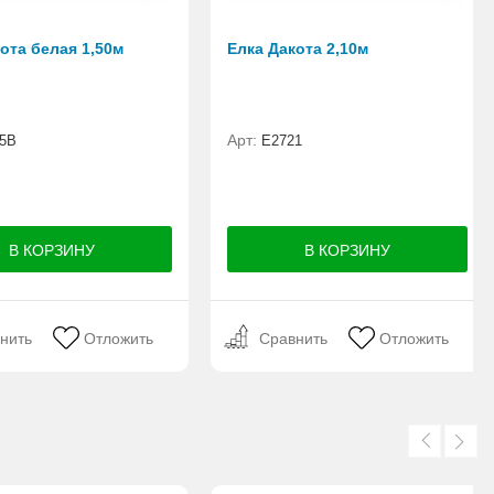
ота белая 1,50м
Елка Дакота 2,10м
Арт:
5B
Е2721
нить
Отложить
Сравнить
Отложить