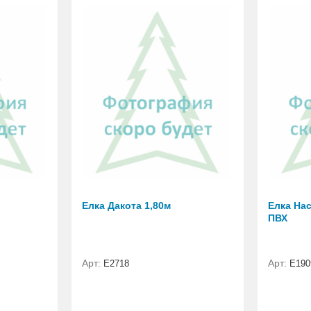
Елка Дакота 1,80м
Елка Нас
ПВХ
Арт:
Арт:
Е2718
E190