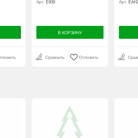
Арт:
Арт:
Е930
ЕАН2
тложить
Сравнить
Отложить
Срав