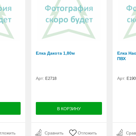
Елка Дакота 1,80м
Елка Нас
ПВХ
Арт:
Арт:
Е2718
E190
тложить
Сравнить
Отложить
Срав