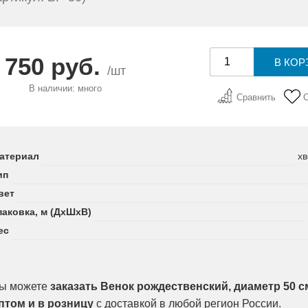
750 руб.
/шт
В наличии: много
Сравнить
атериал
хв
ип
вет
паковка, м (ДхШхВ)
ес
ы можете
заказать Венок рождественский, диаметр 50 см
птом и в розницу
с доставкой в любой регион России.