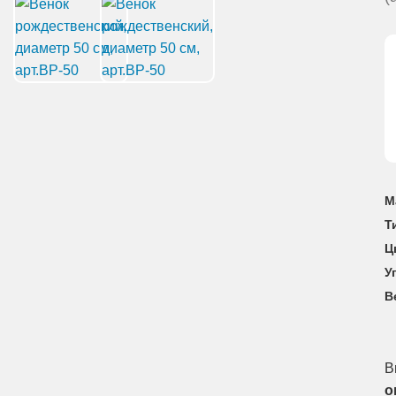
М
Т
Ц
У
В
В
о