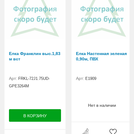
Елка Франклин выс.1,83
Елка Настенная зеленая
м вст
0,90м, ПВХ
Арт:
Арт:
FRKL-72J1.75UD-
E1909
GPE3264M
Нет в наличии