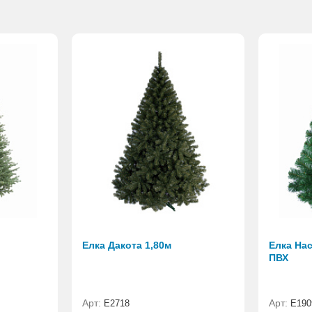
Елка Дакота 1,80м
Елка Нас
ПВХ
Арт:
Арт:
Е2718
E190