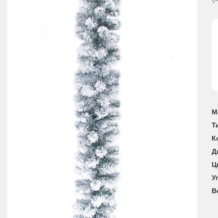
М
Т
К
Д
Ц
У
В