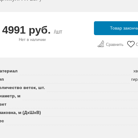
4991 руб.
Товар законч
/шт
Нет в наличии
Сравнить
атериал
хв
ип
ги
оличество веток, шт.
иаметр, м
вет
паковка, м (ДхШхВ)
ес