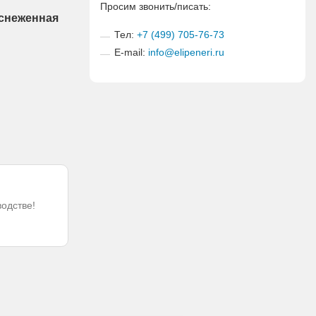
Просим звонить/писать:
аснеженная
Тел:
+7 (499) 705-76-73
E-mail:
info@elipeneri.ru
водстве!