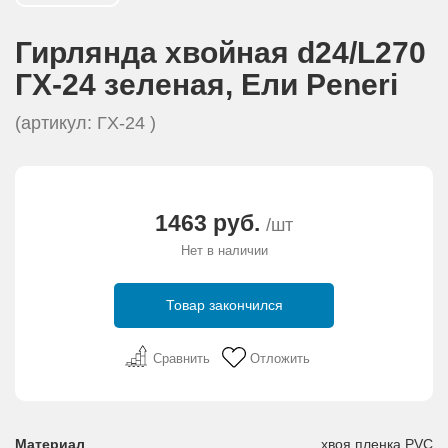
АКЦИИ И ПОДАРКИ
Гирлянда хвойная d24/L270
РЕКВИЗИТЫ
ГХ-24 зеленая, Eли Peneri
(артикул: ГХ-24 )
О КОМПАНИИ
ПАРТНЕРАМ
1463 руб.
/шт
КОНТАКТЫ
Нет в наличии
СЕРТИФИКАТЫ
Товар закончился
ВАКАНСИИ
Сравнить
Отложить
Материал
хвоя пленка PVC