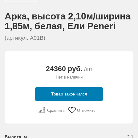
АКЦИИ И ПОДАРКИ
Арка, высота 2,10м/ширина
РЕКВИЗИТЫ
1,85м, белая, Eли Peneri
(артикул: А01В)
О КОМПАНИИ
ПАРТНЕРАМ
24360 руб.
/шт
КОНТАКТЫ
Нет в наличии
СЕРТИФИКАТЫ
Товар закончился
ВАКАНСИИ
Сравнить
Отложить
Высота, м
2,1