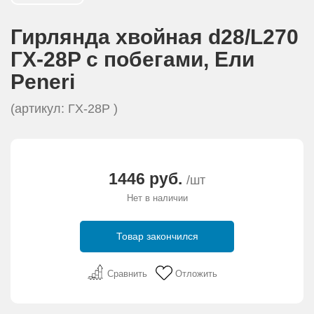
АКЦИИ И ПОДАРКИ
Гирлянда хвойная d28/L270
РЕКВИЗИТЫ
ГХ-28P с побегами, Eли
Peneri
О КОМПАНИИ
(артикул: ГХ-28P )
ПАРТНЕРАМ
КОНТАКТЫ
1446 руб.
/шт
Нет в наличии
СЕРТИФИКАТЫ
Товар закончился
ВАКАНСИИ
Сравнить
Отложить