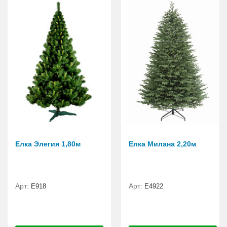
Елка Элегия 1,80м
Елка Милана 2,20м
Арт:
Арт:
E918
Е4922