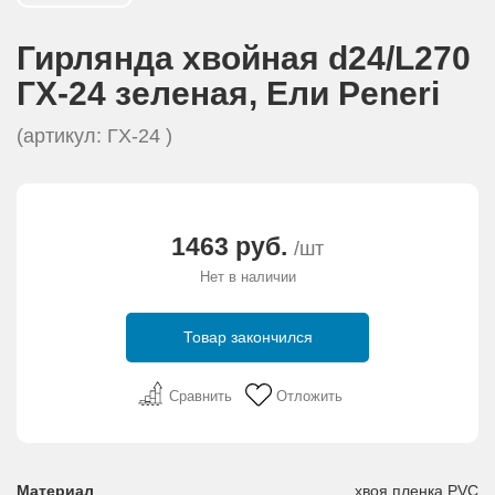
АКЦИИ И ПОДАРКИ
Гирлянда хвойная d24/L270
РЕКВИЗИТЫ
ГХ-24 зеленая, Eли Peneri
(артикул: ГХ-24 )
О КОМПАНИИ
ПАРТНЕРАМ
1463 руб.
/шт
КОНТАКТЫ
Нет в наличии
СЕРТИФИКАТЫ
Товар закончился
ВАКАНСИИ
Сравнить
Отложить
Материал
хвоя пленка PVC