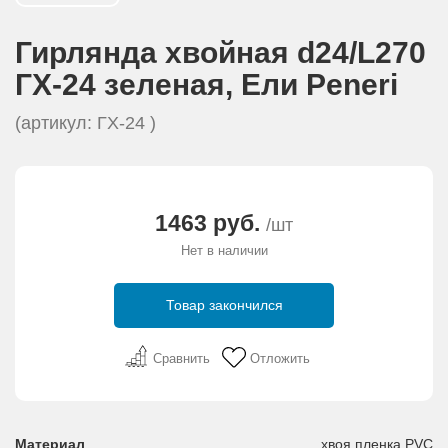
АКЦИИ И ПОДАРКИ
Гирлянда хвойная d24/L270
РЕКВИЗИТЫ
ГХ-24 зеленая, Eли Peneri
(артикул: ГХ-24 )
О КОМПАНИИ
ПАРТНЕРАМ
1463 руб.
/шт
КОНТАКТЫ
Нет в наличии
СЕРТИФИКАТЫ
Товар закончился
ВАКАНСИИ
Сравнить
Отложить
Материал
хвоя пленка PVC