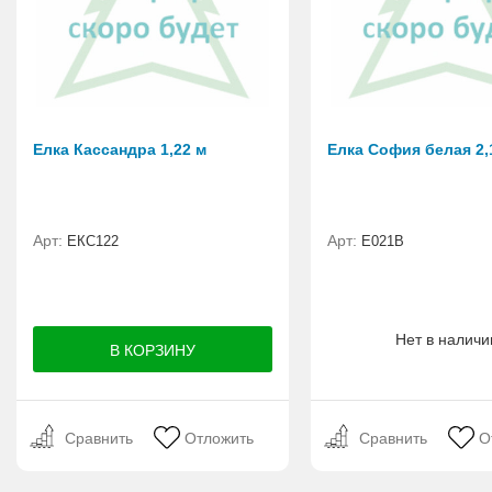
Елка Кассандра 1,22 м
Елка София белая 2,
Арт:
Арт:
ЕКС122
E021B
Нет в наличи
Сравнить
Отложить
Сравнить
О