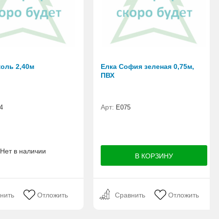
коль 2,40м
Елка София зеленая 0,75м,
ПВХ
Арт:
4
E075
Нет в наличии
нить
Отложить
Сравнить
Отложить