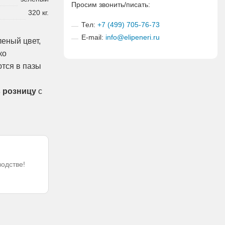
Просим звонить/писать:
320 кг.
Тел:
+7 (499) 705-76-73
E-mail:
info@elipeneri.ru
леный цвет,
ко
ются в пазы
в розницу
с
водстве!