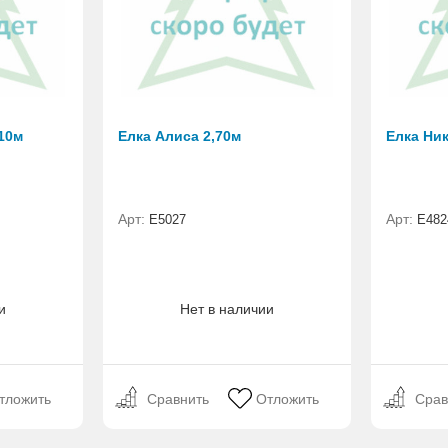
10м
Елка Алиса 2,70м
Елка Ни
Арт:
Арт:
Е5027
Е482
и
Нет в наличии
тложить
Сравнить
Отложить
Срав