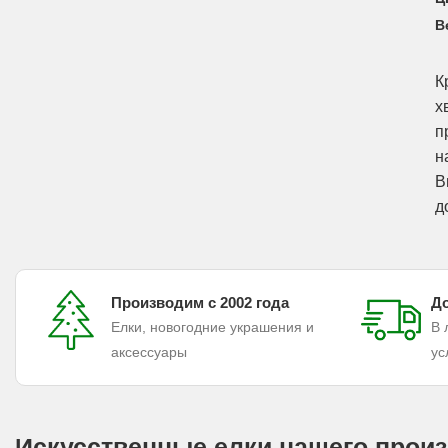
В
К
х
п
н
В
д
Производим с 2002 года
До
Елки, новогодние украшения и
В 
аксессуары
ус
Искусственные елки нашего произ