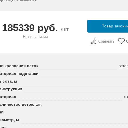
185339 руб.
Товар законч
/шт
Нет в наличии
Сравнить
ип крепления веток
вста
атериал подставки
ысота, м
онструкция
атериал
хв
оличество веток, шт.
ип
иаметр, м
вет