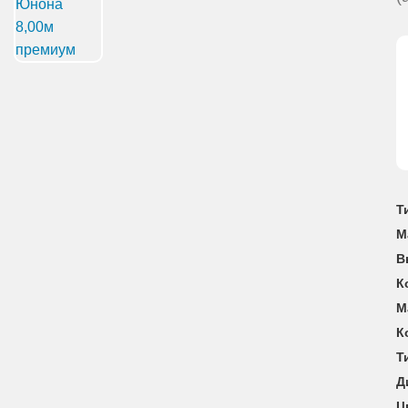
Т
М
В
К
М
К
Т
Д
Ц