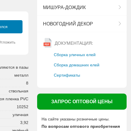
МИШУРА-ДОЖДИК
НОВОГОДНИЙ ДЕКОР
ился
Отложить
ДОКУМЕНТАЦИЯ:
Сборка уличных елей
Сборка домашних елей
вляются в пазы
Сертификаты
металл
8
ствольная
оя пленка PVC
ЗАПРОС ОПТОВОЙ ЦЕНЫ
10252
уличная
На сайте указаны розничные цены.
3,92
По вопросам оптового приобретения
зелёный