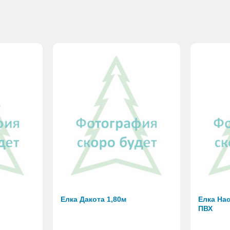
Елка Дакота 1,80м
Елка Нас
ПВХ