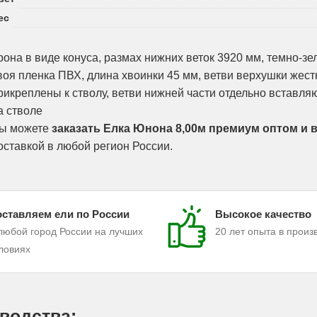
ес
рона в виде конуса, размах нижних веток 3920 мм, темно-зе
воя пленка ПВХ, длина хвоинки 45 мм, ветви верхушки жест
рикреплены к стволу, ветви нижней части отдельно вставля
а стволе
ы можете
заказать Елка Юнона 8,00м премиум оптом и 
оставкой в любой регион России.
ставляем ели по России
Высокое качество
любой город России на лучших
20 лет опыта в произ
ловиях
водства: