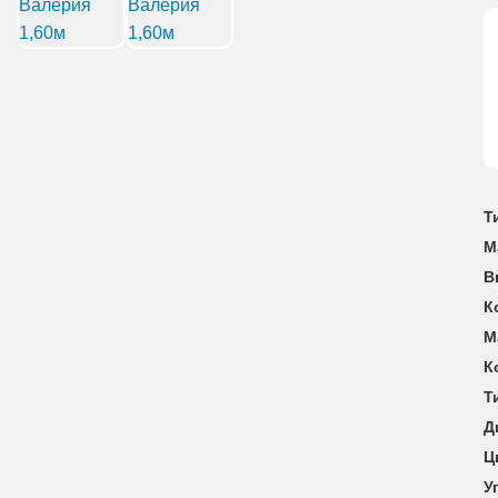
Т
М
В
К
М
К
Т
Д
Ц
У