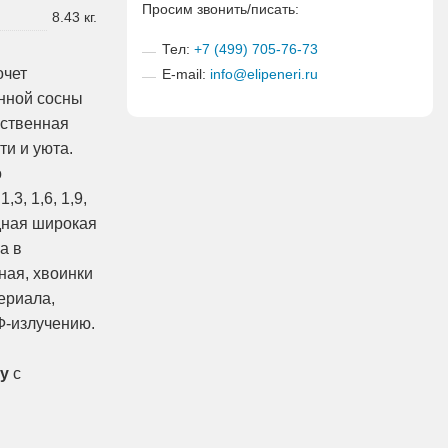
Просим звонить/писать:
8.43 кг.
Тел:
+7 (499) 705-76-73
очет
E-mail:
info@elipeneri.ru
нной сосны
сственная
ти и уюта.
о
3, 1,6, 1,9,
идная широкая
а в
ная, хвоинки
ериала,
Ф-излучению.
цу
с