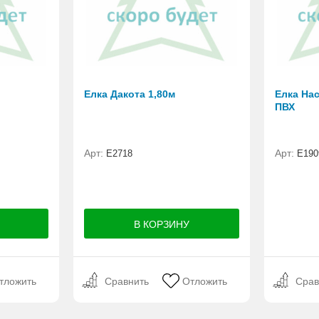
Елка Дакота 1,80м
Елка Нас
ПВХ
Арт:
Арт:
Е2718
E190
тложить
Сравнить
Отложить
Срав