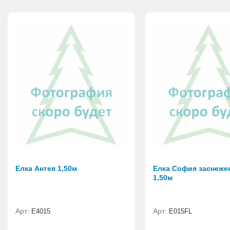
Елка Антея 1,50м
Елка София заснеже
1,50м
Арт:
Арт:
E4015
E015FL