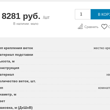
8281 руб.
/шт
В наличии: мало
Сравнить
ип крепления веток
жестко кр
атериал подставки
ысота, м
онструкция
атериал
хв
оличество веток, шт.
ип
комнат
иаметр, м
вет
паковка, м (ДхШхВ)