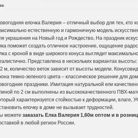
ес
овогодняя елочка Валерия – отличный выбор для тех, кто х
аксимально естественную и гармоничную модель искусстве
ля украшения на Новый год и Рождество. На праздник иску
лка поможет создать отличное настроение, ощущение радос
лка с кроной в виде широкого конуса выглядит максимальн
еалистично. Представлена в нескольких вариантах высоты: 1,
,2 м, количество веток зависит от высоты модели. Конусов
рона темно-зеленого цвета – классическое решение для дом
овогодние праздники. Имитация натуральной ели качествен
линой по 2 см выполнены из высококачественного ПВХ-мат
оторый характеризуется стойкостью к деформации, влаге, У
становить елочку в доме не вызывает трудностей.
ы можете
заказать Елка Валерия 1,60м оптом и в розни
оставкой в любой регион России.