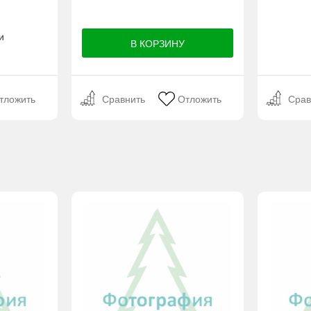
и
тложить
Сравнить
Отложить
Срав