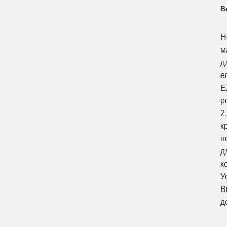
В
Н
м
д
е
Е
р
2
к
н
д
к
У
В
д