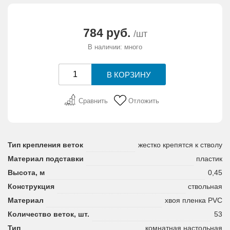
АКЦИИ И ПОДАРКИ
784 руб.
/шт
РЕКВИЗИТЫ
В наличии: много
О КОМПАНИИ
ПАРТНЕРАМ
Сравнить
Отложить
КОНТАКТЫ
Тип крепления веток
жестко крепятся к стволу
СЕРТИФИКАТЫ
Материал подставки
пластик
Высота, м
0,45
ВАКАНСИИ
Конструкция
ствольная
Материал
хвоя пленка PVC
Количество веток, шт.
53
Тип
комнатная настольная