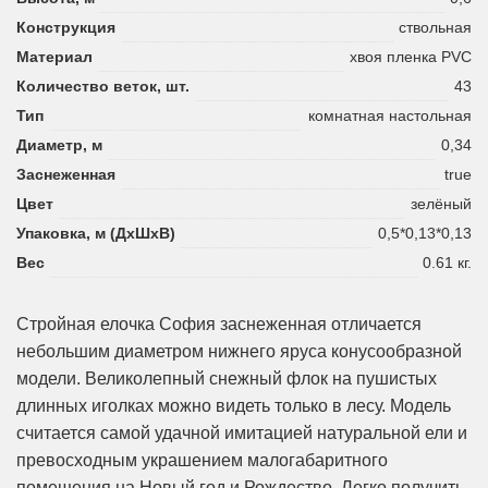
Конструкция
ствольная
Материал
хвоя пленка PVC
Количество веток, шт.
43
Тип
комнатная настольная
Диаметр, м
0,34
Заснеженная
true
Цвет
зелёный
Упаковка, м (ДхШхВ)
0,5*0,13*0,13
Вес
0.61 кг.
Стройная елочка София заснеженная отличается
небольшим диаметром нижнего яруса конусообразной
модели. Великолепный снежный флок на пушистых
длинных иголках можно видеть только в лесу. Модель
считается самой удачной имитацией натуральной ели и
превосходным украшением малогабаритного
помещения на Новый год и Рождество. Легко получить