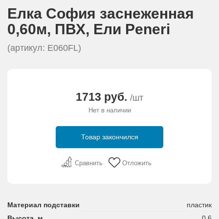
АКЦИИ И ПОДАРКИ
Елка София заснеженная
0,60м, ПВХ, Eли Peneri
РЕКВИЗИТЫ
(артикул: E060FL)
О КОМПАНИИ
ПАРТНЕРАМ
1713 руб.
/шт
Нет в наличии
КОНТАКТЫ
Товар закончился
СЕРТИФИКАТЫ
Сравнить
Отложить
ВАКАНСИИ
Материал подставки
пластик
Высота, м
0,6