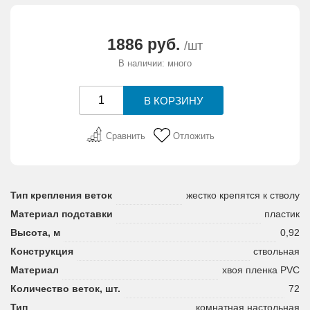
АКЦИИ И ПОДАРКИ
1886 руб.
/шт
РЕКВИЗИТЫ
В наличии: много
О КОМПАНИИ
ПАРТНЕРАМ
Сравнить
Отложить
КОНТАКТЫ
Тип крепления веток
жестко крепятся к стволу
СЕРТИФИКАТЫ
Материал подставки
пластик
Высота, м
0,92
ВАКАНСИИ
Конструкция
ствольная
Материал
хвоя пленка PVC
Количество веток, шт.
72
Тип
комнатная настольная