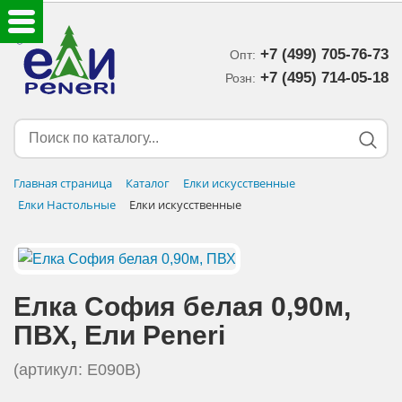
+7 (499) 705-76-73
Опт:
ЕЛКИ ИСКУССТВЕННЫЕ
+7 (495) 714-05-18‬
Розн:
ЕЛОЧНЫЕ УКРАШЕНИЯ
МИШУРА-ДОЖДИК
Главная страница
Каталог
Елки искусственные
Елки Настольные
Елки искусственные
НОВОГОДНИЙ ДЕКОР
ДОСТАВКА В РЕГИОНЫ
Елка София белая 0,90м,
ДОСТАВКА
ПВХ, Eли Peneri
ОПЛАТА
(артикул: E090B)