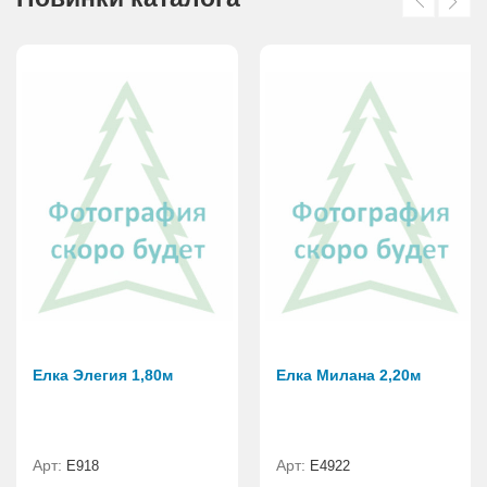
Елка Элегия 1,80м
Елка Милана 2,20м
Арт:
Арт:
E918
Е4922