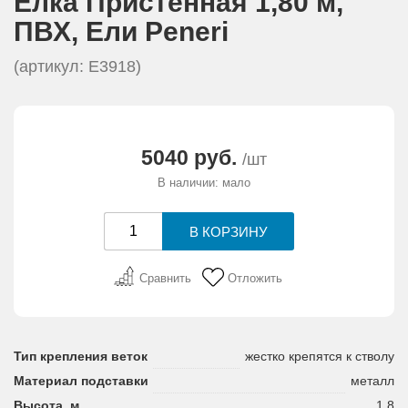
Елка Пристенная 1,80 м,
АКЦИИ И ПОДАРКИ
ПВХ, Eли Peneri
РЕКВИЗИТЫ
(артикул: E3918)
О КОМПАНИИ
5040 руб.
/шт
ПАРТНЕРАМ
В наличии: мало
КОНТАКТЫ
СЕРТИФИКАТЫ
Сравнить
Отложить
ВАКАНСИИ
Тип крепления веток
жестко крепятся к стволу
Материал подставки
металл
Высота, м
1,8