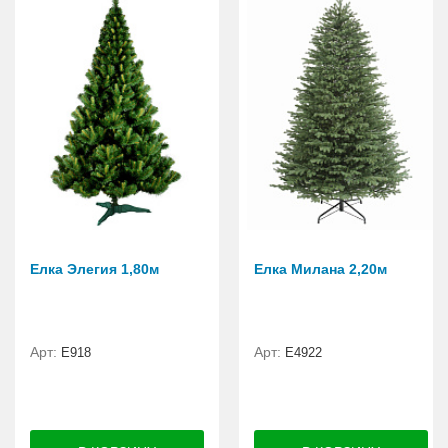
Елка Элегия 1,80м
Елка Милана 2,20м
Арт:
Арт:
E918
Е4922