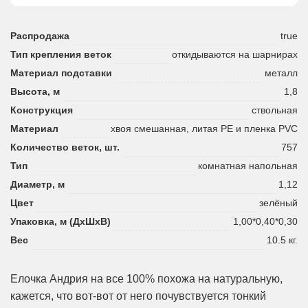
Распродажа
true
Тип крепления веток
откидываются на шарнирах
Материал подставки
металл
Высота, м
1,8
Конструкция
ствольная
Материал
хвоя смешанная, литая PE и пленка PVC
Количество веток, шт.
757
Тип
комнатная напольная
Диаметр, м
1,12
Цвет
зелёный
Упаковка, м (ДхШхВ)
1,00*0,40*0,30
Вес
10.5 кг.
Елочка Андрия на все 100% похожа на натуральную,
кажется, что вот-вот от него почувствуется тонкий