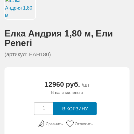
АКЦИИ И ПОДАРКИ
РЕКВИЗИТЫ
Елка Андрия 1,80 м, Eли
О КОМПАНИИ
Peneri
ПАРТНЕРАМ
(артикул: ЕАН180)
КОНТАКТЫ
12960 руб.
/шт
СЕРТИФИКАТЫ
В наличии: много
ВАКАНСИИ
Сравнить
Отложить