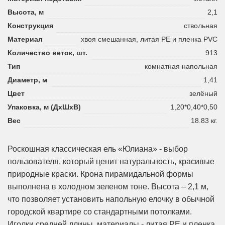
Высота, м
2,1
Конструкция
ствольная
Материал
хвоя смешанная, литая PE и пленка PVC
Количество веток, шт.
913
Тип
комнатная напольная
Диаметр, м
1,41
Цвет
зелёный
Упаковка, м (ДхШхВ)
1,20*0,40*0,50
Вес
18.83 кг.
Роскошная классическая ель «Юлиана» - выбор
пользователя, который ценит натуральность, красивые
природные краски. Крона пирамидальной формы
выполнена в холодном зеленом тоне. Высота – 2,1 м,
что позволяет установить напольную елочку в обычной
городской квартире со стандартными потолками.
Иголки средней длины, материалы - литая PE и пленка