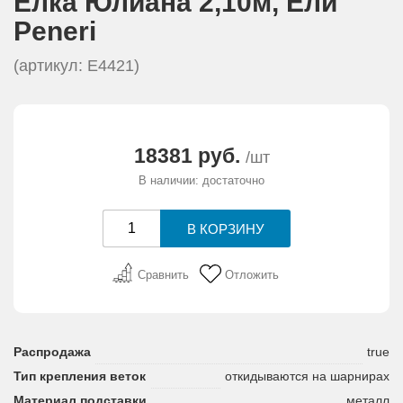
Елка Юлиана 2,10м, Eли
АКЦИИ И ПОДАРКИ
Peneri
РЕКВИЗИТЫ
(артикул: Е4421)
О КОМПАНИИ
18381 руб.
/шт
ПАРТНЕРАМ
В наличии: достаточно
КОНТАКТЫ
СЕРТИФИКАТЫ
Сравнить
Отложить
ВАКАНСИИ
Распродажа
true
Тип крепления веток
откидываются на шарнирах
Материал подставки
металл