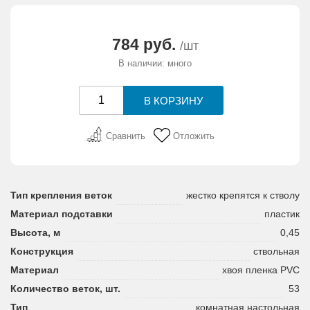
АКЦИИ И ПОДАРКИ
784 руб.
/шт
РЕКВИЗИТЫ
В наличии: много
О КОМПАНИИ
ПАРТНЕРАМ
Сравнить
Отложить
КОНТАКТЫ
Тип крепления веток
жестко крепятся к стволу
СЕРТИФИКАТЫ
Материал подставки
пластик
Высота, м
0,45
ВАКАНСИИ
Конструкция
ствольная
Материал
хвоя пленка PVC
Количество веток, шт.
53
Тип
комнатная настольная