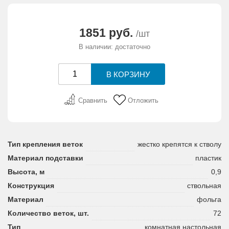
АКЦИИ И ПОДАРКИ
1851 руб.
/шт
РЕКВИЗИТЫ
В наличии: достаточно
О КОМПАНИИ
ПАРТНЕРАМ
Сравнить
Отложить
КОНТАКТЫ
Тип крепления веток
жестко крепятся к стволу
СЕРТИФИКАТЫ
Материал подставки
пластик
Высота, м
0,9
ВАКАНСИИ
Конструкция
ствольная
Материал
фольга
Количество веток, шт.
72
Тип
комнатная настольная