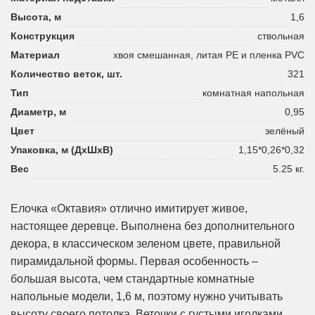
Высота, м
1,6
Конструкция
ствольная
Материал
хвоя смешанная, литая PE и пленка PVC
Количество веток, шт.
321
Тип
комнатная напольная
Диаметр, м
0,95
Цвет
зелёный
Упаковка, м (ДхШхВ)
1,15*0,26*0,32
Вес
5.25 кг.
Елочка «Октавия» отлично имитирует живое,
настоящее деревце. Выполнена без дополнительного
декора, в классическом зеленом цвете, правильной
пирамидальной формы. Первая особенность –
большая высота, чем стандартные комнатные
напольные модели, 1,6 м, поэтому нужно учитывать
высоту своего потолка. Веточки с густыми иголками