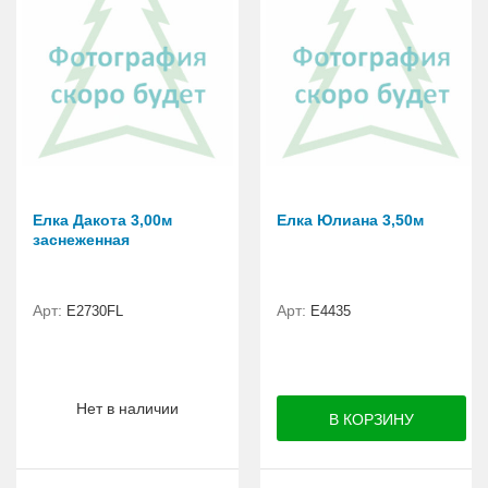
Елка Дакота 3,00м
Елка Юлиана 3,50м
заснеженная
Арт:
Арт:
Е2730FL
Е4435
Нет в наличии