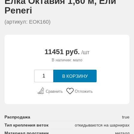
Елка Октавия 1,60 м, Eли
АКЦИИ И ПОДАРКИ
Peneri
РЕКВИЗИТЫ
(артикул: EОК160)
О КОМПАНИИ
11451 руб.
/шт
ПАРТНЕРАМ
В наличии: мало
КОНТАКТЫ
СЕРТИФИКАТЫ
Сравнить
Отложить
ВАКАНСИИ
Распродажа
true
Тип крепления веток
откидываются на шарнирах
Материал подставки
металл