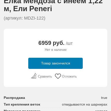
Елка Мендоза с инеем 1,22
АКЦИИ И ПОДАРКИ
м, Eли Peneri
РЕКВИЗИТЫ
(артикул: MDZI-122)
О КОМПАНИИ
6959 руб.
/шт
ПАРТНЕРАМ
Нет в наличии
КОНТАКТЫ
Товар закончился
СЕРТИФИКАТЫ
Сравнить
Отложить
ВАКАНСИИ
Распродажа
true
Тип крепления веток
откидываются на шарнирах
Материал подставки
металл