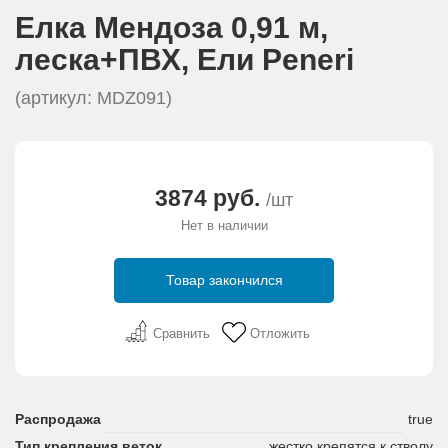
АКЦИИ И ПОДАРКИ
Елка Мендоза 0,91 м,
леска+ПВХ, Eли Peneri
РЕКВИЗИТЫ
(артикул: MDZ091)
О КОМПАНИИ
ПАРТНЕРАМ
3874 руб.
/шт
Нет в наличии
КОНТАКТЫ
Товар закончился
СЕРТИФИКАТЫ
Сравнить
Отложить
ВАКАНСИИ
Распродажа
true
Тип крепления веток
жестко крепятся к стволу