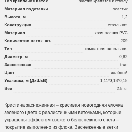
Тип крепления веток
жестко крепятся к стволу
Материал подставки
пластик
Высота, м
1,2
Конструкция
ствольная
Материал
хвоя пленка PVC
Количество веток, шт.
209
Тип
комнатная напольная
Диаметр, м
0,82
Заснеженная
true
Цвет
зелёный
Упаковка, м (ДхШхВ)
1,11*0,18*0,18
Вес
2.5 кг.
Кристина заснеженная – красивая новогодняя елочка
зеленого цвета с реалистичными веточками, которые
украшены эффектом свежего белоснежного снега –
покрытие выполнено из флока. Заснеженные ветки