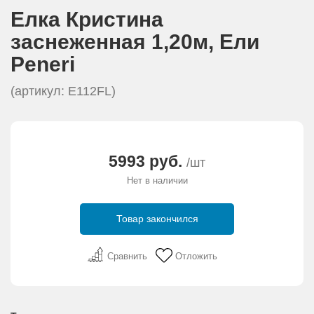
АКЦИИ И ПОДАРКИ
Елка Кристина
заснеженная 1,20м, Eли
РЕКВИЗИТЫ
Peneri
О КОМПАНИИ
(артикул: E112FL)
ПАРТНЕРАМ
5993 руб.
/шт
КОНТАКТЫ
Нет в наличии
СЕРТИФИКАТЫ
Товар закончился
ВАКАНСИИ
Сравнить
Отложить