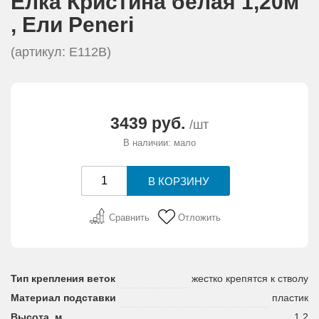
Елка Кристина белая 1,20м
АКЦИИ И ПОДАРКИ
, Eли Peneri
РЕКВИЗИТЫ
(артикул: Е112В)
О КОМПАНИИ
3439 руб.
/шт
ПАРТНЕРАМ
В наличии: мало
КОНТАКТЫ
СЕРТИФИКАТЫ
Сравнить
Отложить
ВАКАНСИИ
Тип крепления веток
жестко крепятся к стволу
Материал подставки
пластик
Высота, м
1,2