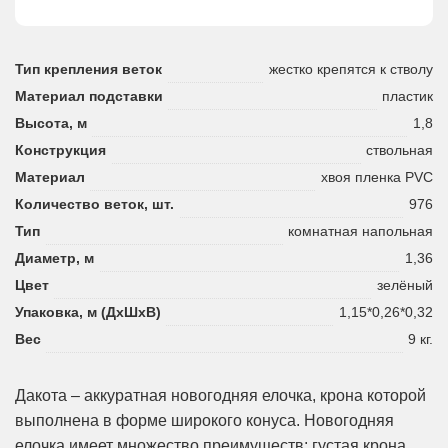
Тип крепления веток
жестко крепятся к стволу
Материал подставки
пластик
Высота, м
1,8
Конструкция
ствольная
Материал
хвоя пленка PVC
Количество веток, шт.
976
Тип
комнатная напольная
Диаметр, м
1,36
Цвет
зелёный
Упаковка, м (ДхШхВ)
1,15*0,26*0,32
Вес
9 кг.
Дакота – аккуратная новогодняя елочка, крона которой
выполнена в форме широкого конуса. Новогодняя
елочка имеет множество преимуществ: густая крона,