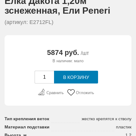
Елка Дакота 1,20м
АКЦИИ И ПОДАРКИ
зснеженная, Eли Peneri
РЕКВИЗИТЫ
(артикул: Е2712FL)
О КОМПАНИИ
5874 руб.
/шт
ПАРТНЕРАМ
В наличии: мало
КОНТАКТЫ
СЕРТИФИКАТЫ
Сравнить
Отложить
ВАКАНСИИ
Тип крепления веток
жестко крепятся к стволу
Материал подставки
пластик
Высота, м
1,2