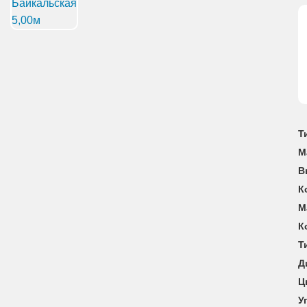
Т
М
В
К
М
К
Т
Д
Ц
У