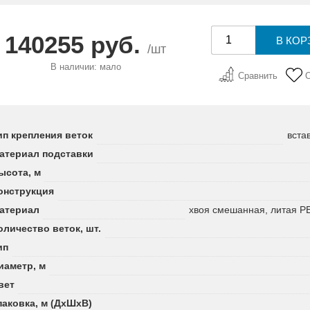
140255 руб.
/шт
В наличии: мало
Сравнить
ип крепления веток
вста
атериал подставки
ысота, м
онструкция
атериал
хвоя смешанная, литая P
оличество веток, шт.
ип
иаметр, м
вет
паковка, м (ДхШхВ)