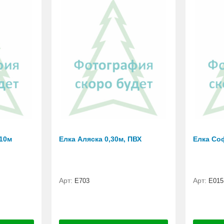
,10м
Елка Аляска 0,30м, ПВХ
Елка Со
Арт:
Арт:
E703
E015