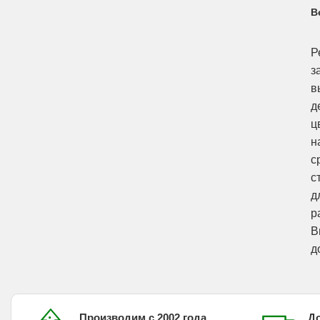
В
Р
з
в
д
ц
н
с
с
д
р
В
д
Производим с 2002 года
До