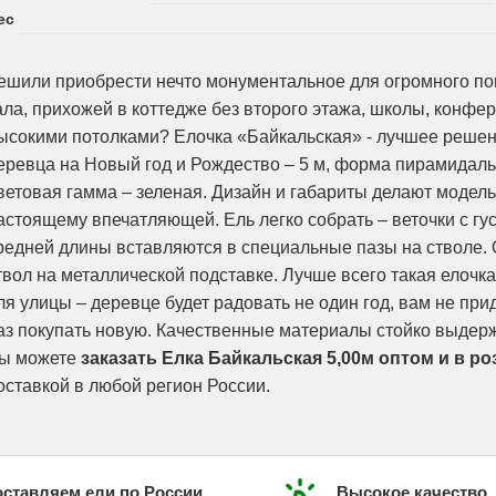
ес
ешили приобрести нечто монументальное для огромного п
ала, прихожей в коттедже без второго этажа, школы, конфер
ысокими потолками? Елочка «Байкальская» - лучшее решен
еревца на Новый год и Рождество – 5 м, форма пирамидаль
ветовая гамма – зеленая. Дизайн и габариты делают модель
астоящему впечатляющей. Ель легко собрать – веточки с гу
редней длины вставляются в специальные пазы на стволе.
твол на металлической подставке. Лучше всего такая елочк
ля улицы – деревце будет радовать не один год, вам не пр
аз покупать новую. Качественные материалы стойко выдерж
ы можете
заказать Елка Байкальская 5,00м оптом и в р
оставкой в любой регион России.
ставляем ели по России
Высокое качество