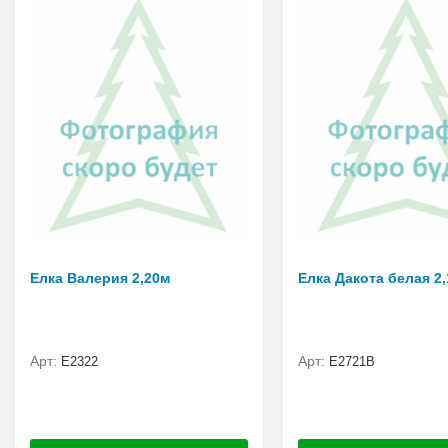
Елка Валерия 2,20м
Елка Дакота белая 2
Арт:
Арт:
E2322
Е2721B