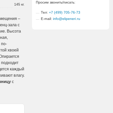
Просим звонить/писать:
145 кг.
Тел:
+7 (499) 705-76-73
омещения –
E-mail:
info@elipeneri.ru
енц-зала с
ие. Высота
ная,
 по-
стой хвоей
 Опирается
а подходит
идется каждый
ивают влагу.
озницу
с