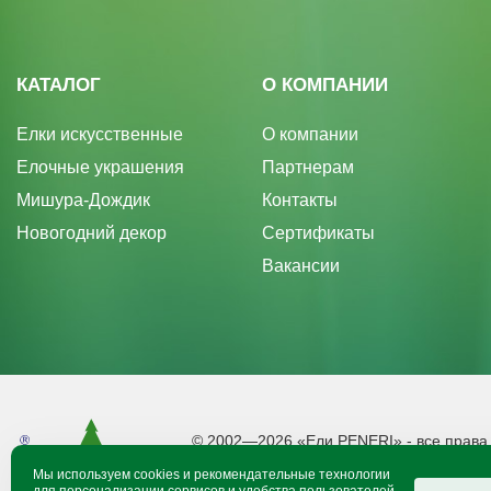
КАТАЛОГ
О КОМПАНИИ
Елки искусственные
О компании
Елочные украшения
Партнерам
Мишура-Дождик
Контакты
Новогодний декор
Сертификаты
Вакансии
© 2002—2026 «Ели PENERI» - все прав
Производитель оставляет за собой право
Мы используем cookies и рекомендательные технологии
Информация размещенная на сайте не я