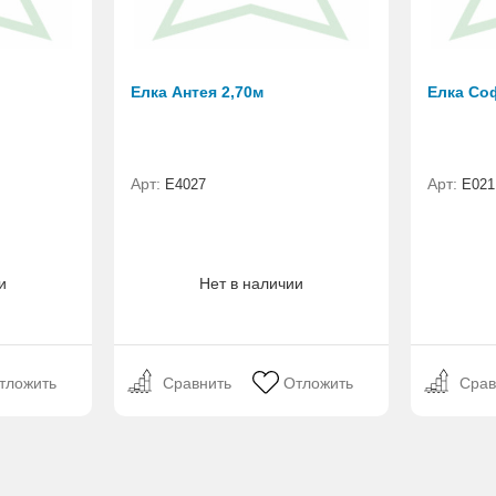
Елка Антея 2,70м
Елка Со
Арт:
Арт:
Е4027
E021
и
Нет в наличии
тложить
Сравнить
Отложить
Срав