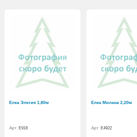
Елка Элегия 1,80м
Елка Милана 2,20м
Арт:
Арт:
E918
Е4922