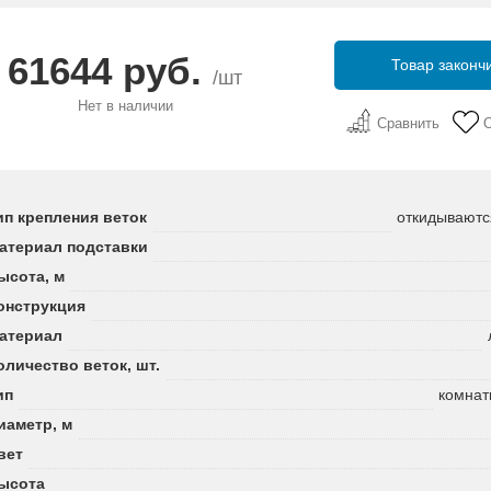
61644 руб.
Товар законч
/шт
Нет в наличии
Сравнить
ип крепления веток
откидываютс
атериал подставки
ысота, м
онструкция
атериал
оличество веток, шт.
ип
комнат
иаметр, м
вет
ысота