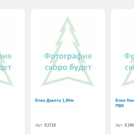
Елка Дакота 1,80м
Елка Нас
ПВХ
Арт:
Арт:
Е2718
E190