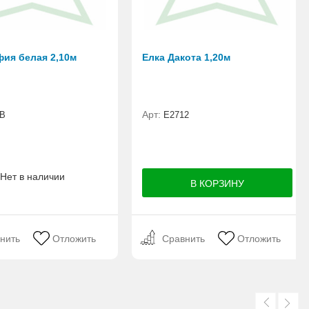
фия белая 2,10м
Елка Дакота 1,20м
Арт:
B
Е2712
Нет в наличии
нить
Отложить
Сравнить
Отложить