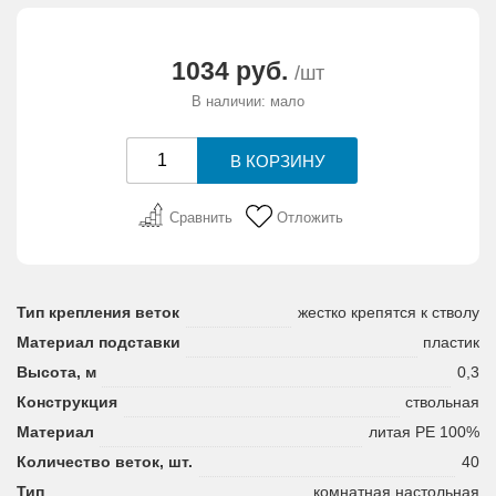
АКЦИИ И ПОДАРКИ
1034 руб.
/шт
РЕКВИЗИТЫ
В наличии: мало
О КОМПАНИИ
ПАРТНЕРАМ
Сравнить
Отложить
КОНТАКТЫ
Тип крепления веток
жестко крепятся к стволу
СЕРТИФИКАТЫ
Материал подставки
пластик
Высота, м
0,3
ВАКАНСИИ
Конструкция
ствольная
Материал
литая PE 100%
Количество веток, шт.
40
Тип
комнатная настольная