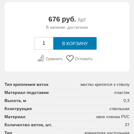
АКЦИИ И ПОДАРКИ
676 руб.
/шт
РЕКВИЗИТЫ
В наличии: достаточно
О КОМПАНИИ
ПАРТНЕРАМ
Сравнить
Отложить
КОНТАКТЫ
Тип крепления веток
жестко крепятся к стволу
СЕРТИФИКАТЫ
Материал подставки
пластик
Высота, м
0,3
ВАКАНСИИ
Конструкция
ствольная
Материал
хвоя пленка PVC
Количество веток, шт.
37
Тип
комнатная настольная