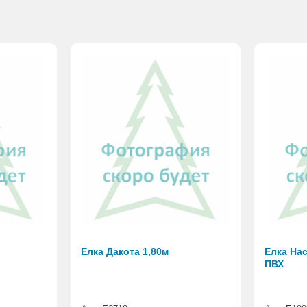
Елка Дакота 1,80м
Елка Нас
ПВХ