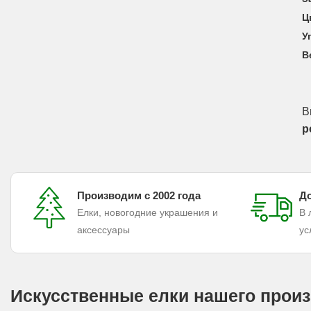
Ц
У
В
В
р
Производим с 2002 года
До
Елки, новогодние украшения и
В 
аксессуары
ус
Искусственные елки нашего произ