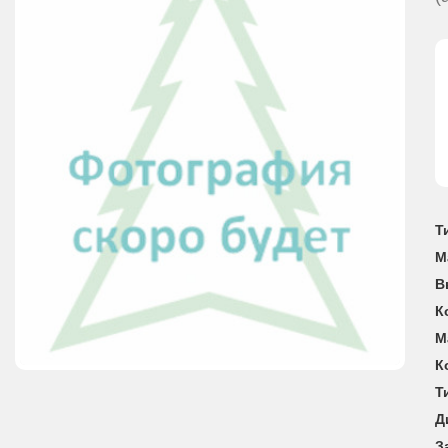
Т
М
В
К
М
К
Т
Д
З