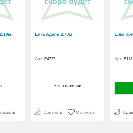
2,10м
Елка Адель 2,70м
Елка Кри
Арт:
Арт:
Е4727
E118
и
Нет в наличии
тложить
Сравнить
Отложить
Срав