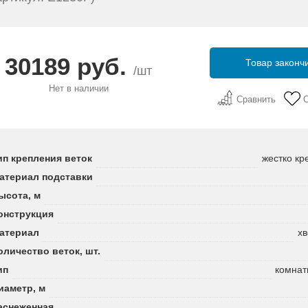
30189 руб.
Товар законч
/шт
Нет в наличии
Сравнить
ип крепления веток
жестко кр
атериал подставки
ысота, м
онструкция
атериал
хв
оличество веток, шт.
ип
комнат
иаметр, м
аснеженная