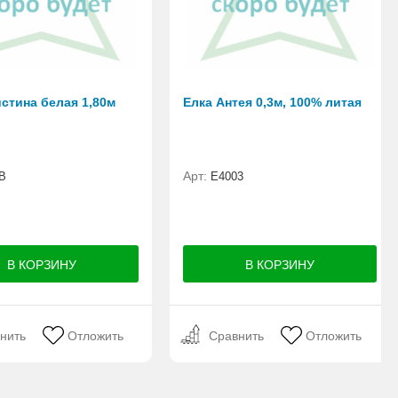
стина белая 1,80м
Елка Антея 0,3м, 100% литая
Арт:
B
E4003
нить
Отложить
Сравнить
Отложить