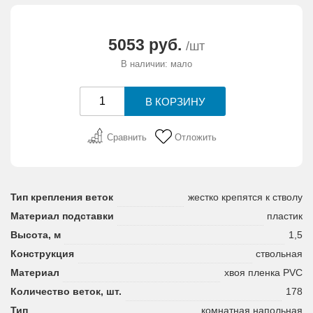
АКЦИИ И ПОДАРКИ
5053 руб.
/шт
РЕКВИЗИТЫ
В наличии: мало
О КОМПАНИИ
ПАРТНЕРАМ
Сравнить
Отложить
КОНТАКТЫ
Тип крепления веток
жестко крепятся к стволу
СЕРТИФИКАТЫ
Материал подставки
пластик
Высота, м
1,5
ВАКАНСИИ
Конструкция
ствольная
Материал
хвоя пленка PVC
Количество веток, шт.
178
Тип
комнатная напольная