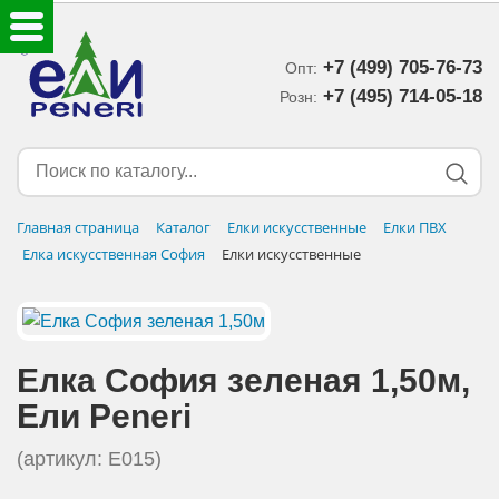
+7 (499) 705-76-73
Опт:
ЕЛКИ ИСКУССТВЕННЫЕ
+7 (495) 714-05-18‬
Розн:
ЕЛОЧНЫЕ УКРАШЕНИЯ
МИШУРА-ДОЖДИК
Главная страница
Каталог
Елки искусственные
Елки ПВХ
Елка искусственная София
Елки искусственные
НОВОГОДНИЙ ДЕКОР
ДОСТАВКА В РЕГИОНЫ
Елка София зеленая 1,50м,
ДОСТАВКА
Eли Peneri
ОПЛАТА
(артикул: E015)