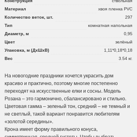
Конструкция
ствольная
Материал
хвоя пленка PVC
Количество веток, шт.
297
Тип
комнатная напольная
Диаметр, м
0,95
Цвет
зелёный
Упаковка, м (ДхШхВ)
1,11*0,18*0,18
Вес
3.54 кг.
На новогодние праздники хочется украсить дом
красиво и практично, поэтому многие постепенно
переходят на искусственные елки и сосны. Модель
Розана – это гармонично, сбалансировано и стильно.
Цветовая гамма – зеленый тон, средний – не темный и
не светлый, такой вариант понравится любителям
«золотой середины».
Крона имеет форму правильного конуса,
симметричная, средней густоты. Чтобы выбрать