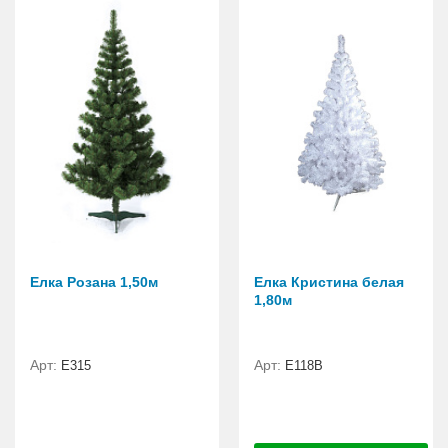
Елка Розана 1,50м
Елка Кристина белая
1,80м
Арт:
Арт:
E315
E118B