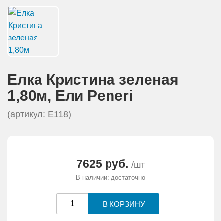
АКЦИИ И ПОДАРКИ
РЕКВИЗИТЫ
О КОМПАНИИ
Елка Кристина зеленая
ПАРТНЕРАМ
1,80м, Eли Peneri
(артикул: E118)
КОНТАКТЫ
СЕРТИФИКАТЫ
7625 руб.
/шт
ВАКАНСИИ
В наличии: достаточно