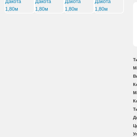
Т
М
В
К
М
К
Т
Д
Ц
У