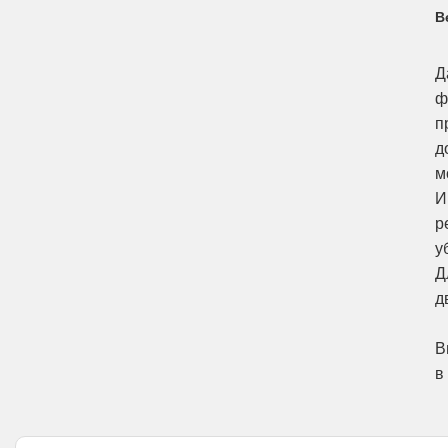
В
Д
ф
п
д
м
И
р
у
Д
д
В
в