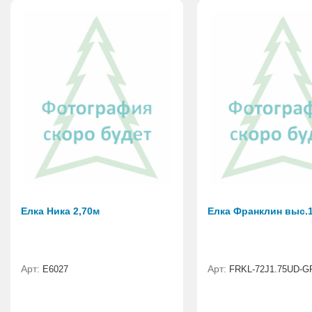
Елка Ника 2,70м
Елка Франклин выс.1
Арт:
Арт:
Е6027
FRKL-72J1.75UD-G