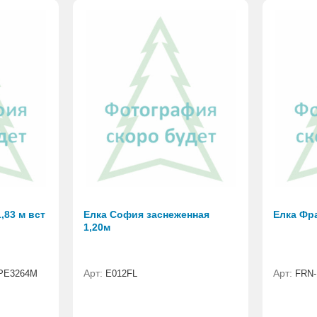
,83 м вст
Елка София заснеженная
Елка Фр
1,20м
Арт:
Арт:
PE3264M
E012FL
FRN-