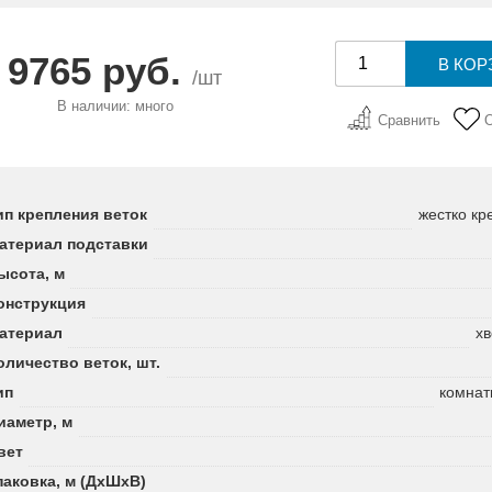
9765 руб.
/шт
В наличии: много
Сравнить
ип крепления веток
жестко кр
атериал подставки
ысота, м
онструкция
атериал
хв
оличество веток, шт.
ип
комнат
иаметр, м
вет
паковка, м (ДхШхВ)