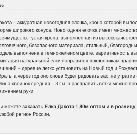
ес
акота – аккуратная новогодняя елочка, крона которой выпо
орме широкого конуса. Новогодняя елочка имеет множеств
реимуществ: густая крона, выполненная из высококачестве
олговечного, безопасного материала, стильный, благородны
одель выполнена в темно-зеленом цвете, вариативность вы
митация натуральной елки понравится поклонникам практи
ешений – деревце легко установить на Новый год и Рождес
брать, а через год оно снова будет радовать вас, не утратив 
лина хвоинок средняя – 3 см, а расправить ветки можно пр
вижением руки.
ы можете
заказать Елка Дакота 1,80м оптом и в розницу
 любой регион России.