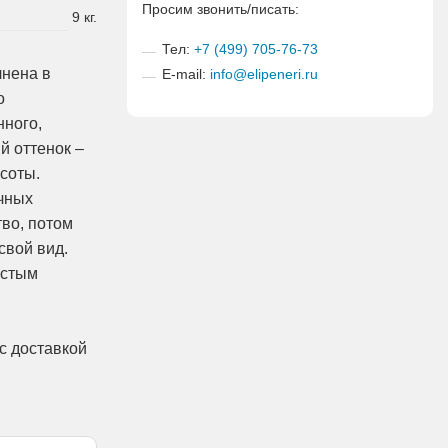
Просим звонить/писать:
9 кг.
Тел:
+7 (499) 705-76-73
лнена в
E-mail:
info@elipeneri.ru
о
нного,
й оттенок –
соты.
чных
тво, потом
свой вид.
остым
с доставкой