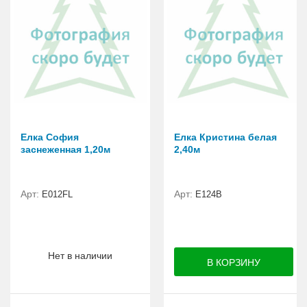
Елка София
Елка Кристина белая
заснеженная 1,20м
2,40м
Арт:
Арт:
E012FL
E124B
Нет в наличии