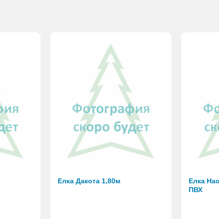
Елка Дакота 1,80м
Елка Нас
ПВХ