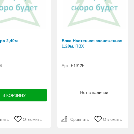
ра 2,40м
Елка Настенная заснеженная
1,20м, ПВХ
Арт:
4
E1912FL
Нет в наличии
нить
Отложить
Сравнить
Отложить