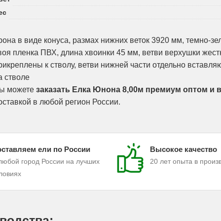
ес
рона в виде конуса, размах нижних веток 3920 мм, темно-зе
воя пленка ПВХ, длина хвоинки 45 мм, ветви верхушки жест
рикреплены к стволу, ветви нижней части отдельно вставля
а стволе
ы можете
заказать Елка Юнона 8,00м премиум оптом и 
оставкой в любой регион России.
ставляем ели по России
Высокое качество
любой город России на лучших
20 лет опыта в произ
ловиях
водства: