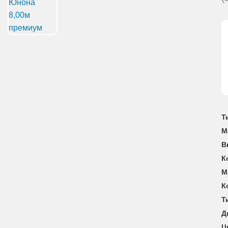
Т
М
В
К
М
К
Т
Д
Ц