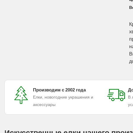
В
К
х
п
н
В
д
Производим с 2002 года
До
Елки, новогодние украшения и
В 
аксессуары
ус
Искусственные елки нашего произ