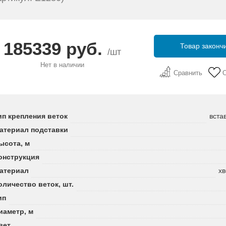
185339 руб.
Товар законч
/шт
Нет в наличии
Сравнить
ип крепления веток
вста
атериал подставки
ысота, м
онструкция
атериал
хв
оличество веток, шт.
ип
иаметр, м
вет