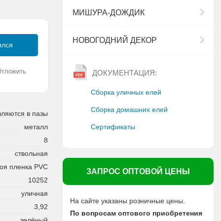
МИШУРА-ДОЖДИК
НОВОГОДНИЙ ДЕКОР
ился
Отложить
ДОКУМЕНТАЦИЯ:
Сборка уличных елей
Сборка домашних елей
вляются в пазы
Сертификаты
металл
8
ствольная
оя пленка PVC
ЗАПРОС ОПТОВОЙ ЦЕНЫ
10252
уличная
На сайте указаны розничные цены.
3,92
По вопросам оптового приобретения
зелёный