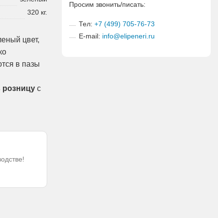
Просим звонить/писать:
320 кг.
Тел:
+7 (499) 705-76-73
E-mail:
info@elipeneri.ru
леный цвет,
ко
ются в пазы
в розницу
с
водстве!