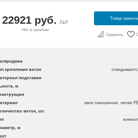
22921 руб.
Товар законч
/шт
Нет в наличии
Сравнить
аспродажа
ип крепления веток
откидываютс
атериал подставки
ысота, м
онструкция
атериал
хвоя смешанная, литая P
оличество веток, шт.
ип
комнат
иаметр, м
вет