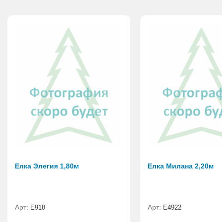
Елка Элегия 1,80м
Елка Милана 2,20м
Арт:
Арт:
E918
Е4922