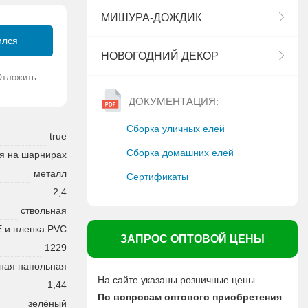
МИШУРА-ДОЖДИК
ился
НОВОГОДНИЙ ДЕКОР
Отложить
ДОКУМЕНТАЦИЯ:
Сборка уличных елей
true
Сборка домашних елей
я на шарнирах
металл
Сертификаты
2,4
ствольная
E и пленка PVC
ЗАПРОС ОПТОВОЙ ЦЕНЫ
1229
ная напольная
На сайте указаны розничные цены.
1,44
По вопросам оптового приобретения
зелёный