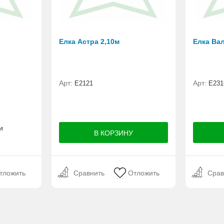
Елка Астра 2,10м
Елка Ва
Арт:
Арт:
E2121
E231
и
тложить
Сравнить
Отложить
Срав