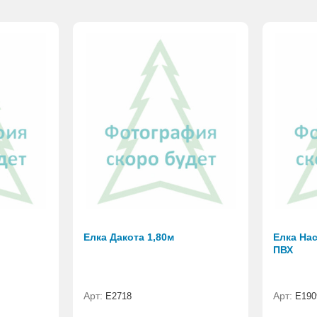
Елка Дакота 1,80м
Елка Нас
ПВХ
Арт:
Арт:
Е2718
E190