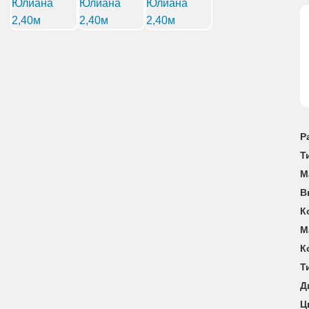
Р
Т
М
В
К
М
К
Т
Д
Ц