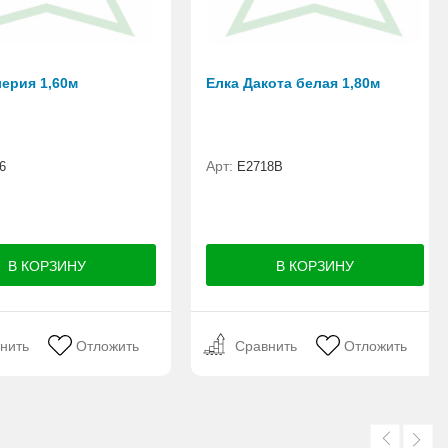
лерия 1,60м
Елка Дакота белая 1,80м
Арт:
6
Е2718B
нить
Отложить
Сравнить
Отложить