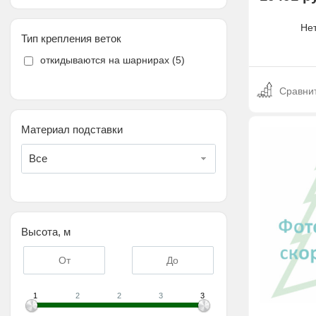
Нет
Тип крепления веток
откидываются на шарнирах (
5
)
Сравни
Материал подставки
Все
Высота, м
1
2
2
3
3