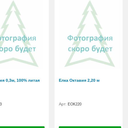
ея 0,3м, 100% литая
Елка Октавия 2,20 м
Арт:
3
EОК220