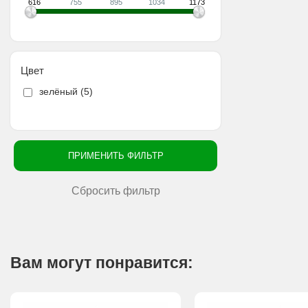
616
755
895
1034
1173
Цвет
зелёный (
5
)
Вам могут понравится: