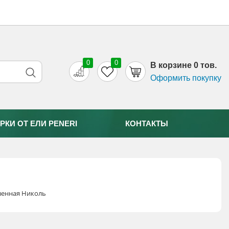
0
0
B корзине 0 тов.
Оформить покупку
РКИ ОТ EЛИ PENERI
КОНТАКТЫ
твенная Николь