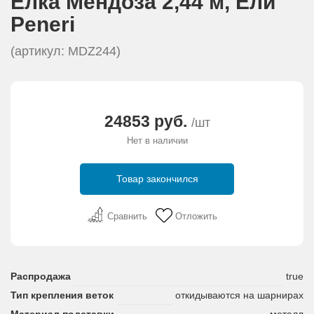
Елка Мендоза 2,44 м, Eли
АКЦИИ И ПОДАРКИ
Peneri
РЕКВИЗИТЫ
(артикул: MDZ244)
О КОМПАНИИ
24853 руб.
/шт
ПАРТНЕРАМ
Нет в наличии
КОНТАКТЫ
Товар закончился
СЕРТИФИКАТЫ
Сравнить
Отложить
ВАКАНСИИ
Распродажа
true
Тип крепления веток
откидываются на шарнирах
Материал подставки
металл