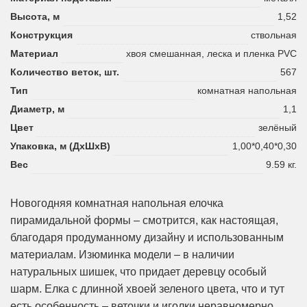
Высота, м
1,52
Конструкция
ствольная
Материал
хвоя смешанная, леска и пленка PVC
Количество веток, шт.
567
Тип
комнатная напольная
Диаметр, м
1,1
Цвет
зелёный
Упаковка, м (ДхШхВ)
1,00*0,40*0,30
Вес
9.59 кг.
Новогодняя комнатная напольная елочка
пирамидальной формы – смотрится, как настоящая,
благодаря продуманному дизайну и использованным
материалам. Изюминка модели – в наличии
натуральных шишек, что придает деревцу особый
шарм. Елка с длинной хвоей зеленого цвета, что и тут
есть особенность – веточки и иголки неравномерно