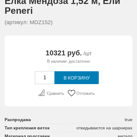
Елка Мендоза 1,52 м, Eли
АКЦИИ И ПОДАРКИ
Peneri
РЕКВИЗИТЫ
(артикул: MDZ152)
О КОМПАНИИ
10321 руб.
/шт
ПАРТНЕРАМ
В наличии: достаточно
КОНТАКТЫ
СЕРТИФИКАТЫ
Сравнить
Отложить
ВАКАНСИИ
Распродажа
true
Тип крепления веток
откидываются на шарнирах
Материал подставки
металл