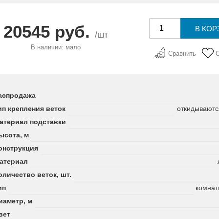
20545 руб.
/шт
В наличии: мало
Сравнить
аспродажа
ип крепления веток
откидываютс
атериал подставки
ысота, м
онструкция
атериал
оличество веток, шт.
ип
комнат
иаметр, м
вет