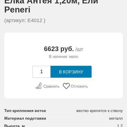
Елка Антея 1,20м, Eли
АКЦИИ И ПОДАРКИ
Peneri
РЕКВИЗИТЫ
(артикул: E4012 )
О КОМПАНИИ
6623 руб.
/шт
ПАРТНЕРАМ
В наличии: мало
КОНТАКТЫ
СЕРТИФИКАТЫ
Сравнить
Отложить
ВАКАНСИИ
Тип крепления веток
жестко крепятся к стволу
Материал подставки
металл
Высота, м
1,2